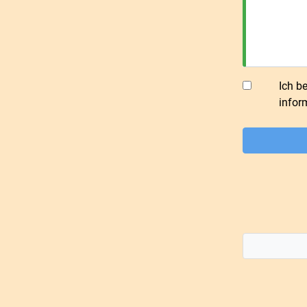
Ich b
infor